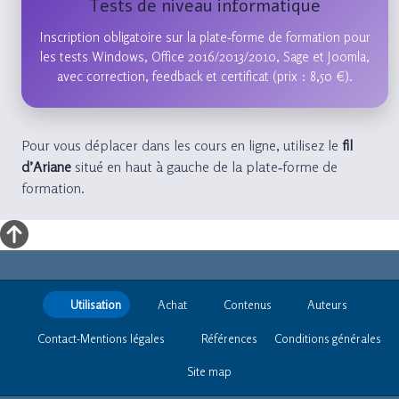
Tests de niveau informatique
Inscription obligatoire sur la plate‑forme de formation pour
les tests Windows, Office 2016/2013/2010, Sage et Joomla,
avec correction, feedback et certificat (prix : 8,50 €).
Pour vous déplacer dans les cours en ligne, utilisez le
fil
d’Ariane
situé en haut à gauche de la plate‑forme de
formation.
Utilisation
Achat
Contenus
Auteurs
Contact-Mentions légales
Références
Conditions générales
Site map