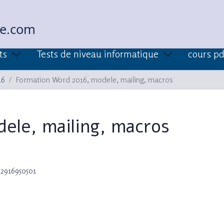
ue.com
ts
Tests de niveau informatique
cours pd
16
Formation Word 2016, modele, mailing, macros
ele, mailing, macros
82916950501