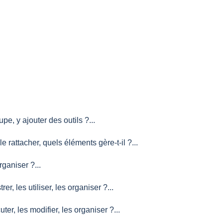
e, y ajouter des outils ?...
le rattacher, quels éléments gère-t-il ?...
rganiser ?...
er, les utiliser, les organiser ?...
ter, les modifier, les organiser ?...