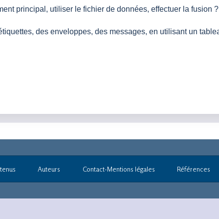
nt principal, utiliser le fichier de données, effectuer la fusion ?.
étiquettes, des enveloppes, des messages, en utilisant un table
tenus
Auteurs
Contact-Mentions légales
Références