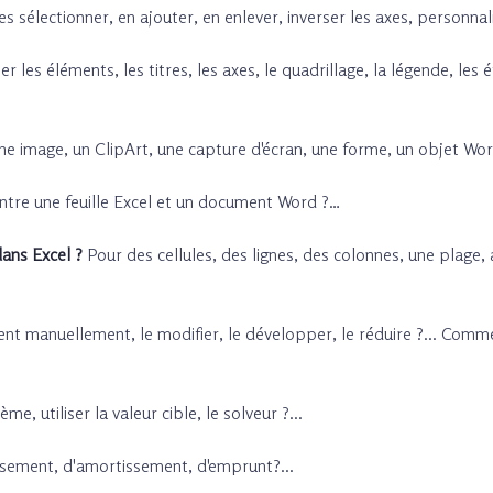
s sélectionner, en ajouter, en enlever, inverser les axes, personna
r les éléments, les titres, les axes, le quadrillage, la légende, les
e image, un ClipArt, une capture d'écran, une forme, un objet Word
ntre une feuille Excel et un document Word ?…
ans Excel ?
Pour des cellules, des lignes, des colonnes, une plage
 manuellement, le modifier, le développer, le réduire ?... Comme
e, utiliser la valeur cible, le solveur ?...
ssement, d'amortissement, d'emprunt?...