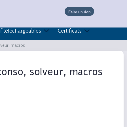
f téléchargeables
Certificats
lveur, macros
conso, solveur, macros