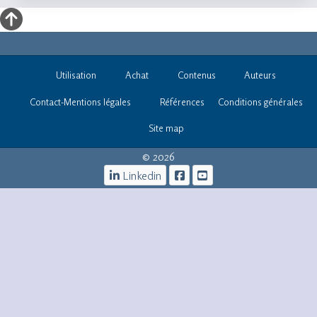
Utilisation
Achat
Contenus
Auteurs
Contact-Mentions légales
Références
Conditions générales
Site map
© 2026
Linkedin
iOs -infos@informatique-
bureautique.com