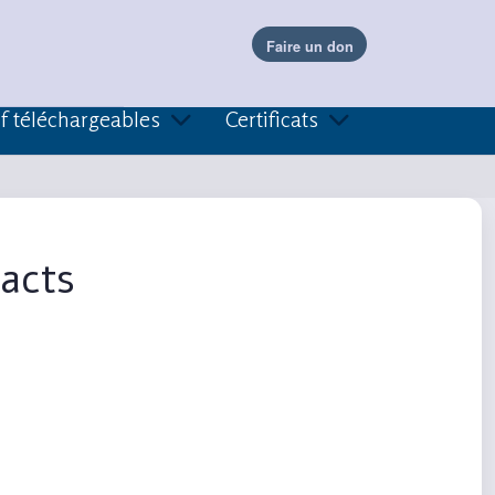
f téléchargeables
Certificats
tacts