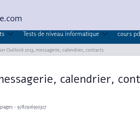
ue.com
ts
Tests de niveau informatique
cours pd
on Outlook 2013, messagerie, calendrier, contacts
essagerie, calendrier, con
 pages - 9782916950327