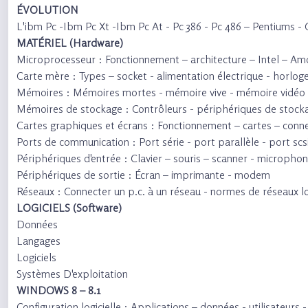
ÉVOLUTION
L'ibm Pc -Ibm Pc Xt -Ibm Pc At - Pc 386 - Pc 486 – Pentiums - 
MATÉRIEL (Hardware)
Microprocesseur : Fonctionnement – architecture – Intel – Am
Carte mère : Types – socket - alimentation électrique - horloge
Mémoires : Mémoires mortes - mémoire vive - mémoire vidéo
Mémoires de stockage : Contrôleurs - périphériques de stock
Cartes graphiques et écrans : Fonctionnement – cartes – conne
Ports de communication : Port série - port parallèle - port scs
Périphériques d'entrée : Clavier – souris – scanner - microphon
Périphériques de sortie : Écran – imprimante - modem
Réseaux : Connecter un p.c. à un réseau - normes de réseaux l
LOGICIELS (Software)
Données
Langages
Logiciels
Systèmes D'exploitation
WINDOWS 8 – 8.1
Configuration logicielle : Applications – données - utilisateurs