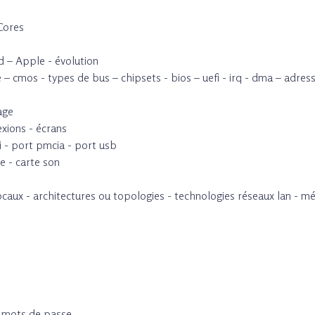
Cores
d – Apple - évolution
 – cmos - types de bus – chipsets - bios – uefi - irq - dma – adre
age
xions - écrans
i - port pmcia - port usb
e - carte son
ocaux - architectures ou topologies - technologies réseaux lan - m
 - mots de passe