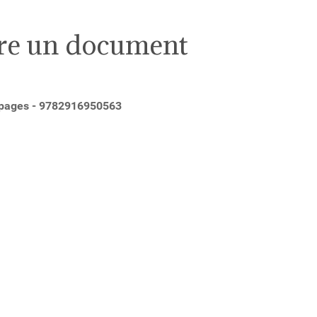
ire un document
0 pages - 9782916950563