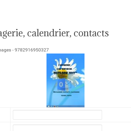
erie, calendrier, contacts
6 pages - 9782916950327